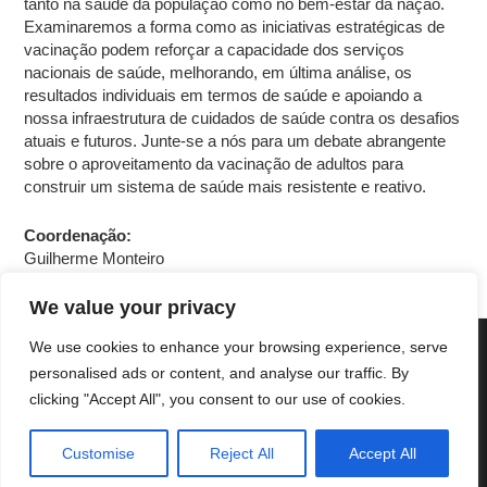
tanto na saúde da população como no bem-estar da nação.
Examinaremos a forma como as iniciativas estratégicas de
vacinação podem reforçar a capacidade dos serviços
nacionais de saúde, melhorando, em última análise, os
resultados individuais em termos de saúde e apoiando a
nossa infraestrutura de cuidados de saúde contra os desafios
atuais e futuros. Junte-se a nós para um debate abrangente
sobre o aproveitamento da vacinação de adultos para
construir um sistema de saúde mais resistente e reativo.
Coordenação:
Guilherme Monteiro
We value your privacy
We use cookies to enhance your browsing experience, serve
Copyright © 2025 Cascais International Health Forum
Powered by
marketividade.com
personalised ads or content, and analyse our traffic. By
clicking "Accept All", you consent to our use of cookies.
Política de Privacidade
Contacte-nos
Customise
Reject All
Accept All