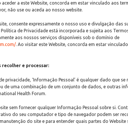
o aceder a este Website, concorda em estar vinculado aos ter
vor, não use ou aceda ao nosso website.
site, consente expressamente o nosso uso e divulgação das 
a Política de Privacidade está incorporada e sujeita aos Termo
amente aos nossos serviços disponíveis sob o domínio de
rum.com/
. Ao visitar este Website, concorda em estar vinculad
recolher e processar:
de privacidade, ‘Informação Pessoal’ é qualquer dado que se
, ou de uma combinação de um conjunto de dados, e outras i
national Health Forum.
ite sem fornecer qualquer Informação Pessoal sobre si. Con
rativo do seu computador e tipo de navegador podem ser reco
 manutenção do site e para entender quais partes do Website 