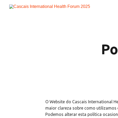
Skip
to
content
Po
O Website do Cascais International H
maior clareza sobre como utilizamos e
Podemos alterar esta política ocasion