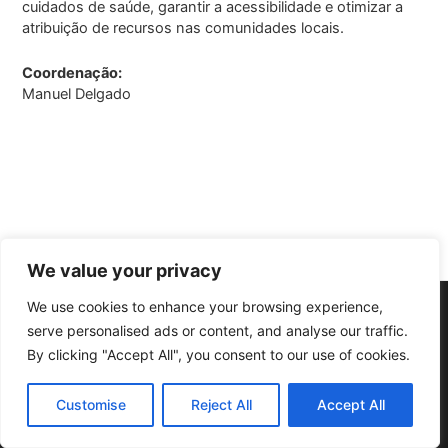
cuidados de saúde, garantir a acessibilidade e otimizar a
atribuição de recursos nas comunidades locais.
Coordenação:
Manuel Delgado
We value your privacy
We use cookies to enhance your browsing experience,
Copyright © 2025 Cascais International Health Forum
Powered by
serve personalised ads or content, and analyse our traffic.
marketividade.com
By clicking "Accept All", you consent to our use of cookies.
Política de Privacidade
Contacte-nos
Customise
Reject All
Accept All