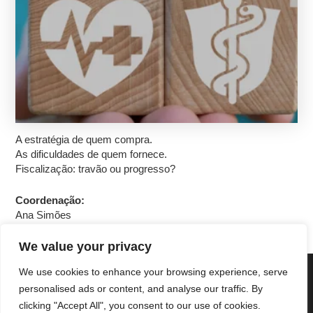
A estratégia de quem compra.
As dificuldades de quem fornece.
Fiscalização: travão ou progresso?
Coordenação:
Ana Simões
We value your privacy
We use cookies to enhance your browsing experience, serve
Copyright © 2025 Cascais International Health Forum
Powered by
marketividade.com
personalised ads or content, and analyse our traffic. By
clicking "Accept All", you consent to our use of cookies.
Política de Privacidade