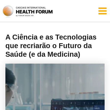
Skip
Main
to
content
Men
A Ciência e as Tecnologias
que recriarão o Futuro da
Saúde (e da Medicina)